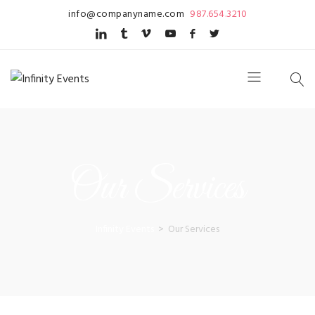
info@companyname.com
987.654.3210
Our Services
Infinity Events
>
Our Services